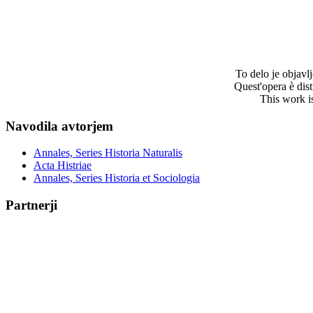
To delo je objav
Quest'opera è dis
This work i
Navodila avtorjem
Annales, Series Historia Naturalis
Acta Histriae
Annales, Series Historia et Sociologia
Partnerji