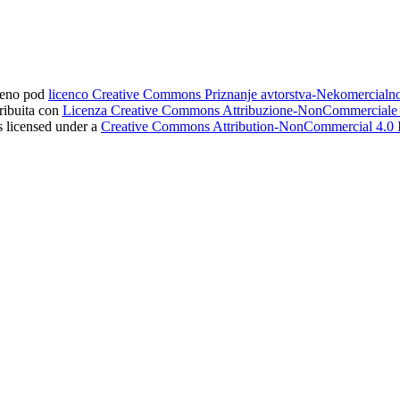
ljeno pod
licenco Creative Commons Priznanje avtorstva-Nekomercial
tribuita con
Licenza Creative Commons Attribuzione-NonCommerciale 4
s licensed under a
Creative Commons Attribution-NonCommercial 4.0 I