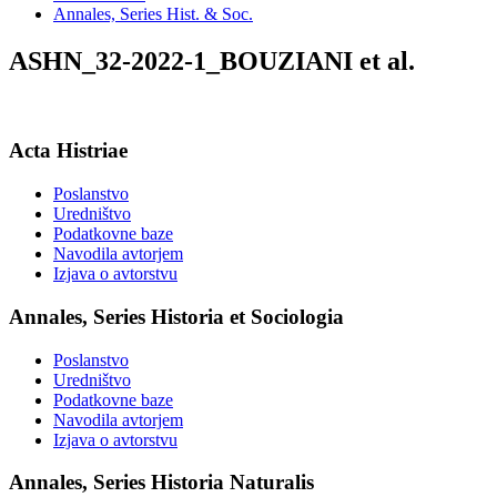
Annales, Series Hist. & Soc.
ASHN_32-2022-1_BOUZIANI et al.
Acta Histriae
Poslanstvo
Uredništvo
Podatkovne baze
Navodila avtorjem
Izjava o avtorstvu
Annales, Series Historia et Sociologia
Poslanstvo
Uredništvo
Podatkovne baze
Navodila avtorjem
Izjava o avtorstvu
Annales, Series Historia Naturalis