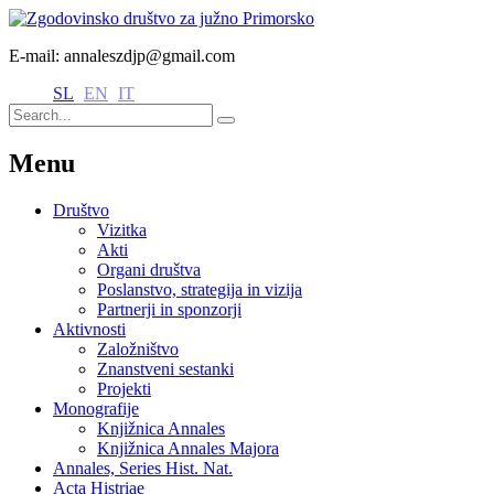
E-mail: annaleszdjp@gmail.com
SL
EN
IT
Menu
Društvo
Vizitka
Akti
Organi društva
Poslanstvo, strategija in vizija
Partnerji in sponzorji
Aktivnosti
Založništvo
Znanstveni sestanki
Projekti
Monografije
Knjižnica Annales
Knjižnica Annales Majora
Annales, Series Hist. Nat.
Acta Histriae