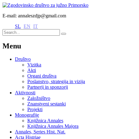
E-mail: annaleszdjp@gmail.com
SL
EN
IT
Menu
Društvo
Vizitka
Akti
Organi društva
Poslanstvo, strategija in vizija
Partnerji in sponzorji
Aktivnosti
Založništvo
Znanstveni sestanki
Projekti
Monografije
Knjižnica Annales
Knjižnica Annales Majora
Annales, Series Hist. Nat.
Acta Histriae