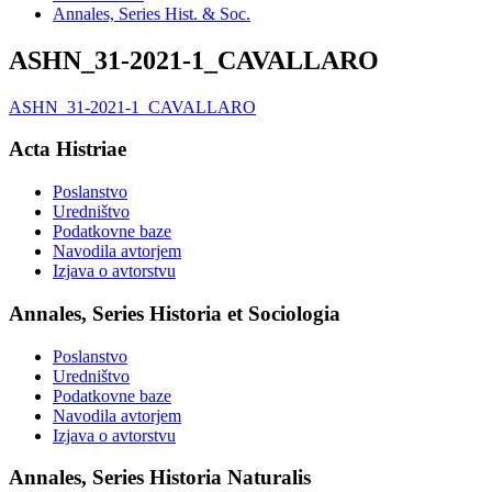
Annales, Series Hist. & Soc.
ASHN_31-2021-1_CAVALLARO
ASHN_31-2021-1_CAVALLARO
Acta Histriae
Poslanstvo
Uredništvo
Podatkovne baze
Navodila avtorjem
Izjava o avtorstvu
Annales, Series Historia et Sociologia
Poslanstvo
Uredništvo
Podatkovne baze
Navodila avtorjem
Izjava o avtorstvu
Annales, Series Historia Naturalis