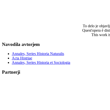
To delo je objav
Quest'opera è dis
This work i
Navodila avtorjem
Annales, Series Historia Naturalis
Acta Histriae
Annales, Series Historia et Sociologia
Partnerji