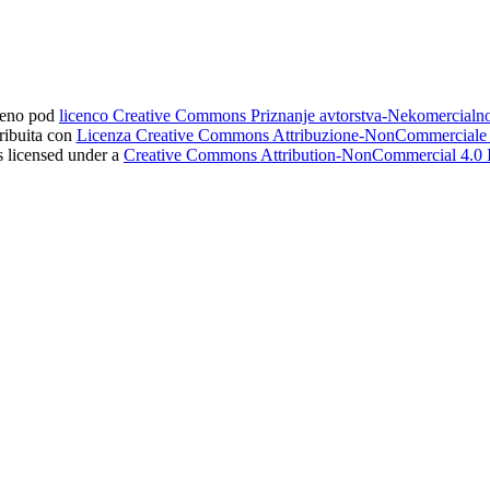
ljeno pod
licenco Creative Commons Priznanje avtorstva-Nekomercial
tribuita con
Licenza Creative Commons Attribuzione-NonCommerciale 4
s licensed under a
Creative Commons Attribution-NonCommercial 4.0 I