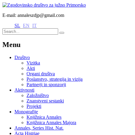
E-mail: annaleszdjp@gmail.com
SL
EN
IT
Menu
Društvo
Vizitka
Akti
Organi društva
Poslanstvo, strategija in vizija
Partnerji in sponzorji
Aktivnosti
Založništvo
Znanstveni sestanki
Projekti
Monografije
Knjižnica Annales
Knjižnica Annales Majora
Annales, Series Hist. Nat.
Acta Histriae