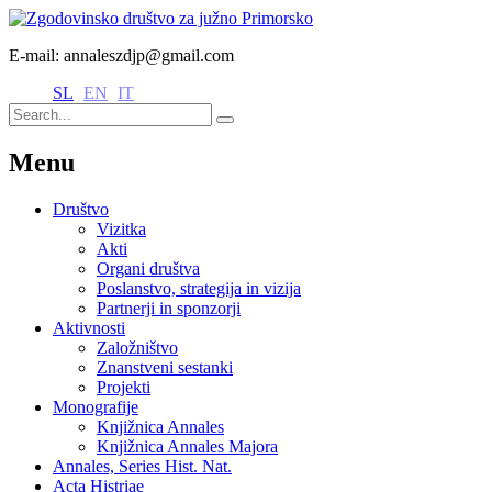
E-mail: annaleszdjp@gmail.com
SL
EN
IT
Menu
Društvo
Vizitka
Akti
Organi društva
Poslanstvo, strategija in vizija
Partnerji in sponzorji
Aktivnosti
Založništvo
Znanstveni sestanki
Projekti
Monografije
Knjižnica Annales
Knjižnica Annales Majora
Annales, Series Hist. Nat.
Acta Histriae