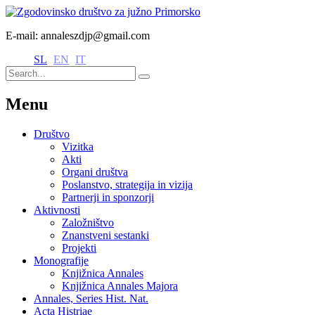
E-mail: annaleszdjp@gmail.com
SL
EN
IT
Menu
Društvo
Vizitka
Akti
Organi društva
Poslanstvo, strategija in vizija
Partnerji in sponzorji
Aktivnosti
Založništvo
Znanstveni sestanki
Projekti
Monografije
Knjižnica Annales
Knjižnica Annales Majora
Annales, Series Hist. Nat.
Acta Histriae