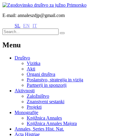
E-mail: annaleszdjp@gmail.com
SL
EN
IT
Menu
Društvo
Vizitka
Akti
Organi društva
Poslanstvo, strategija in vizija
Partnerji in sponzorji
Aktivnosti
Založništvo
Znanstveni sestanki
Projekti
Monografije
Knjižnica Annales
Knjižnica Annales Majora
Annales, Series Hist. Nat.
Acta Histriae