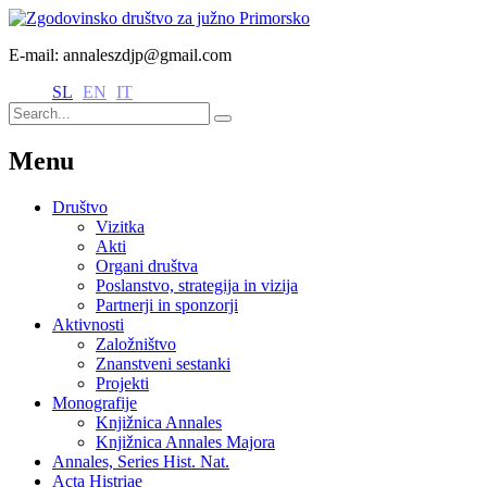
E-mail: annaleszdjp@gmail.com
SL
EN
IT
Menu
Društvo
Vizitka
Akti
Organi društva
Poslanstvo, strategija in vizija
Partnerji in sponzorji
Aktivnosti
Založništvo
Znanstveni sestanki
Projekti
Monografije
Knjižnica Annales
Knjižnica Annales Majora
Annales, Series Hist. Nat.
Acta Histriae