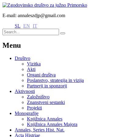
E-mail: annaleszdjp@gmail.com
SL
EN
IT
Menu
Društvo
Vizitka
Akti
Organi društva
Poslanstvo, strategija in vizija
Partnerji in sponzorji
Aktivnosti
Založništvo
Znanstveni sestanki
Projekti
Monografije
Knjižnica Annales
Knjižnica Annales Majora
Annales, Series Hist. Nat.
Acta Histriae