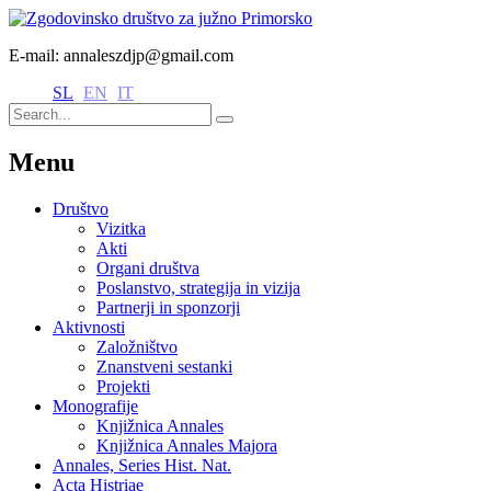
E-mail: annaleszdjp@gmail.com
SL
EN
IT
Menu
Društvo
Vizitka
Akti
Organi društva
Poslanstvo, strategija in vizija
Partnerji in sponzorji
Aktivnosti
Založništvo
Znanstveni sestanki
Projekti
Monografije
Knjižnica Annales
Knjižnica Annales Majora
Annales, Series Hist. Nat.
Acta Histriae