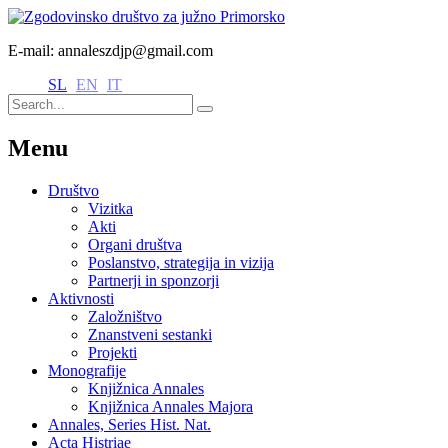
E-mail: annaleszdjp@gmail.com
SL
EN
IT
Menu
Društvo
Vizitka
Akti
Organi društva
Poslanstvo, strategija in vizija
Partnerji in sponzorji
Aktivnosti
Založništvo
Znanstveni sestanki
Projekti
Monografije
Knjižnica Annales
Knjižnica Annales Majora
Annales, Series Hist. Nat.
Acta Histriae