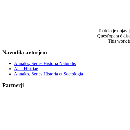
To delo je objav
Quest'opera è dis
This work i
Navodila avtorjem
Annales, Series Historia Naturalis
Acta Histriae
Annales, Series Historia et Sociologia
Partnerji