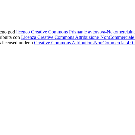
ljeno pod
licenco Creative Commons Priznanje avtorstva-Nekomercial
tribuita con
Licenza Creative Commons Attribuzione-NonCommerciale 4
s licensed under a
Creative Commons Attribution-NonCommercial 4.0 I