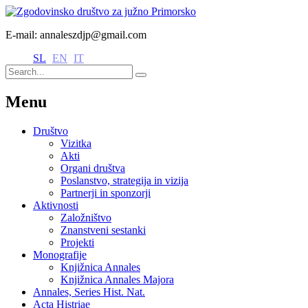
E-mail: annaleszdjp@gmail.com
SL
EN
IT
Menu
Društvo
Vizitka
Akti
Organi društva
Poslanstvo, strategija in vizija
Partnerji in sponzorji
Aktivnosti
Založništvo
Znanstveni sestanki
Projekti
Monografije
Knjižnica Annales
Knjižnica Annales Majora
Annales, Series Hist. Nat.
Acta Histriae