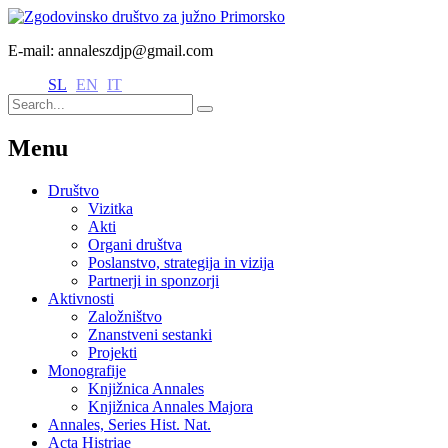
E-mail: annaleszdjp@gmail.com
SL
EN
IT
Menu
Društvo
Vizitka
Akti
Organi društva
Poslanstvo, strategija in vizija
Partnerji in sponzorji
Aktivnosti
Založništvo
Znanstveni sestanki
Projekti
Monografije
Knjižnica Annales
Knjižnica Annales Majora
Annales, Series Hist. Nat.
Acta Histriae