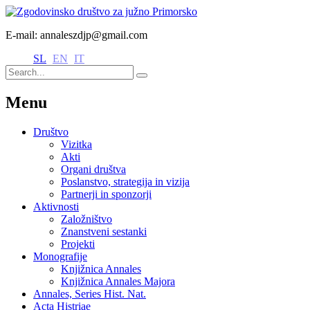
E-mail: annaleszdjp@gmail.com
SL
EN
IT
Menu
Društvo
Vizitka
Akti
Organi društva
Poslanstvo, strategija in vizija
Partnerji in sponzorji
Aktivnosti
Založništvo
Znanstveni sestanki
Projekti
Monografije
Knjižnica Annales
Knjižnica Annales Majora
Annales, Series Hist. Nat.
Acta Histriae