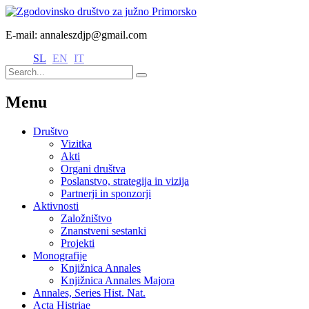
E-mail: annaleszdjp@gmail.com
SL
EN
IT
Menu
Društvo
Vizitka
Akti
Organi društva
Poslanstvo, strategija in vizija
Partnerji in sponzorji
Aktivnosti
Založništvo
Znanstveni sestanki
Projekti
Monografije
Knjižnica Annales
Knjižnica Annales Majora
Annales, Series Hist. Nat.
Acta Histriae