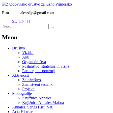
E-mail: annaleszdjp@gmail.com
SL
EN
IT
Menu
Društvo
Vizitka
Akti
Organi društva
Poslanstvo, strategija in vizija
Partnerji in sponzorji
Aktivnosti
Založništvo
Znanstveni sestanki
Projekti
Monografije
Knjižnica Annales
Knjižnica Annales Majora
Annales, Series Hist. Nat.
Acta Histriae