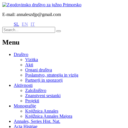
E-mail: annaleszdjp@gmail.com
SL
EN
IT
Menu
Društvo
Vizitka
Akti
Organi društva
Poslanstvo, strategija in vizija
Partnerji in sponzorji
Aktivnosti
Založništvo
Znanstveni sestanki
Projekti
Monografije
Knjižnica Annales
Knjižnica Annales Majora
Annales, Series Hist. Nat.
Acta Histriae