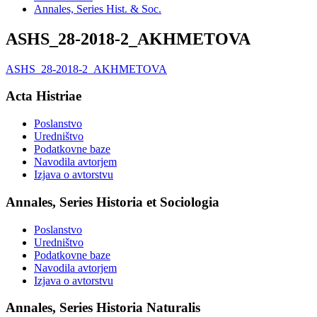
Annales, Series Hist. & Soc.
ASHS_28-2018-2_AKHMETOVA
ASHS_28-2018-2_AKHMETOVA
Acta Histriae
Poslanstvo
Uredništvo
Podatkovne baze
Navodila avtorjem
Izjava o avtorstvu
Annales, Series Historia et Sociologia
Poslanstvo
Uredništvo
Podatkovne baze
Navodila avtorjem
Izjava o avtorstvu
Annales, Series Historia Naturalis