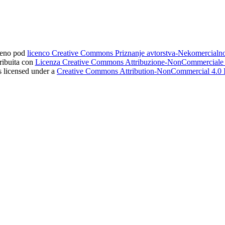
ljeno pod
licenco Creative Commons Priznanje avtorstva-Nekomercial
tribuita con
Licenza Creative Commons Attribuzione-NonCommerciale 4
s licensed under a
Creative Commons Attribution-NonCommercial 4.0 I