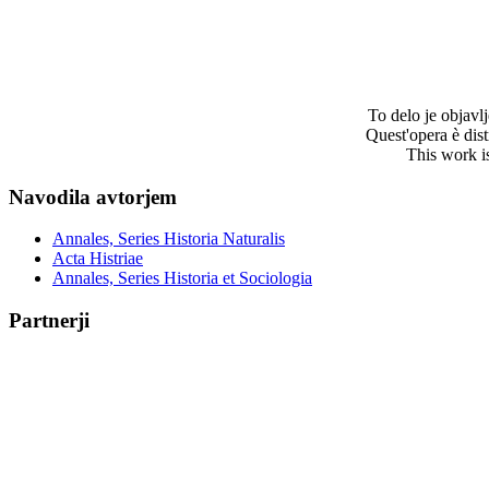
To delo je objav
Quest'opera è dis
This work i
Navodila avtorjem
Annales, Series Historia Naturalis
Acta Histriae
Annales, Series Historia et Sociologia
Partnerji