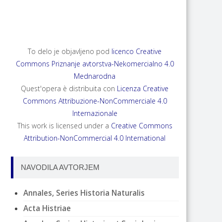
ANNALES, SERIES HISTORIA NATURALIS 35,
2025, 2
To delo je objavljeno pod
licenco Creative
Commons Priznanje avtorstva-Nekomercialno 4.0
Mednarodna
Quest'opera è distribuita con
Licenza Creative
Commons Attribuzione-NonCommerciale 4.0
Internazionale
This work is licensed under a
Creative Commons
Attribution-NonCommercial 4.0 International
NAVODILA AVTORJEM
Annales, Series Historia Naturalis
Acta Histriae