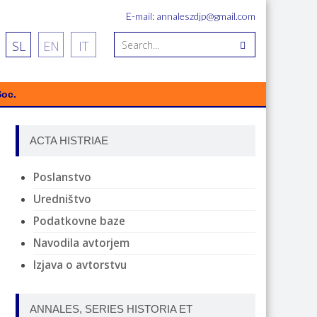
E-mail: annaleszdjp@gmail.com
SL
EN
IT
Soc.
ACTA HISTRIAE
Poslanstvo
Uredništvo
Podatkovne baze
Navodila avtorjem
Izjava o avtorstvu
ANNALES, SERIES HISTORIA ET