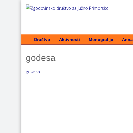
Društvo
Aktivnosti
Monografije
Annal
godesa
godesa