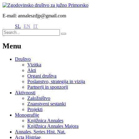
E-mail: annaleszdjp@gmail.com
SL
EN
IT
Menu
Društvo
Vizitka
Akti
Organi društva
Poslanstvo, strategija in vizija
Partnerji in sponzorji
Aktivnosti
Založništvo
Znanstveni sestanki
Projekti
Monografije
Knjižnica Annales
Knjižnica Annales Majora
Annales, Series Hist. Nat.
Acta Histriae