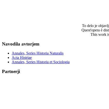
To delo je objav
Quest'opera è dis
This work i
Navodila avtorjem
Annales, Series Historia Naturalis
Acta Histriae
Annales, Series Historia et Sociologia
Partnerji