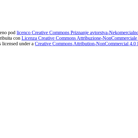
ljeno pod
licenco Creative Commons Priznanje avtorstva-Nekomercial
tribuita con
Licenza Creative Commons Attribuzione-NonCommerciale 4
s licensed under a
Creative Commons Attribution-NonCommercial 4.0 I