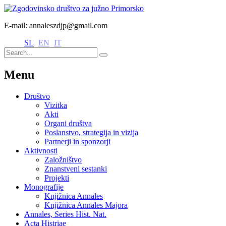
E-mail: annaleszdjp@gmail.com
SL
EN
IT
Menu
Društvo
Vizitka
Akti
Organi društva
Poslanstvo, strategija in vizija
Partnerji in sponzorji
Aktivnosti
Založništvo
Znanstveni sestanki
Projekti
Monografije
Knjižnica Annales
Knjižnica Annales Majora
Annales, Series Hist. Nat.
Acta Histriae