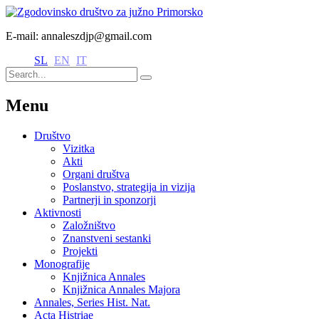
E-mail: annaleszdjp@gmail.com
SL
EN
IT
Menu
Društvo
Vizitka
Akti
Organi društva
Poslanstvo, strategija in vizija
Partnerji in sponzorji
Aktivnosti
Založništvo
Znanstveni sestanki
Projekti
Monografije
Knjižnica Annales
Knjižnica Annales Majora
Annales, Series Hist. Nat.
Acta Histriae