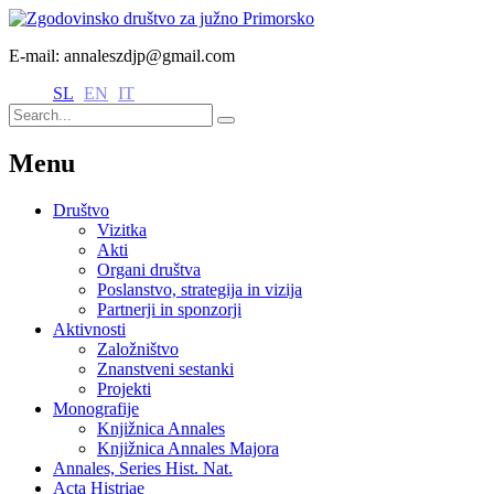
E-mail: annaleszdjp@gmail.com
SL
EN
IT
Menu
Društvo
Vizitka
Akti
Organi društva
Poslanstvo, strategija in vizija
Partnerji in sponzorji
Aktivnosti
Založništvo
Znanstveni sestanki
Projekti
Monografije
Knjižnica Annales
Knjižnica Annales Majora
Annales, Series Hist. Nat.
Acta Histriae