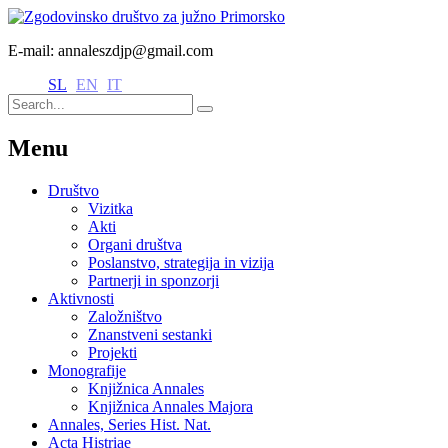
E-mail: annaleszdjp@gmail.com
SL
EN
IT
Menu
Društvo
Vizitka
Akti
Organi društva
Poslanstvo, strategija in vizija
Partnerji in sponzorji
Aktivnosti
Založništvo
Znanstveni sestanki
Projekti
Monografije
Knjižnica Annales
Knjižnica Annales Majora
Annales, Series Hist. Nat.
Acta Histriae