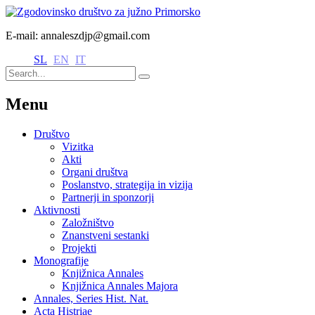
E-mail: annaleszdjp@gmail.com
SL
EN
IT
Menu
Društvo
Vizitka
Akti
Organi društva
Poslanstvo, strategija in vizija
Partnerji in sponzorji
Aktivnosti
Založništvo
Znanstveni sestanki
Projekti
Monografije
Knjižnica Annales
Knjižnica Annales Majora
Annales, Series Hist. Nat.
Acta Histriae