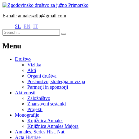
E-mail: annaleszdjp@gmail.com
SL
EN
IT
Menu
Društvo
Vizitka
Akti
Organi društva
Poslanstvo, strategija in vizija
Partnerji in sponzorji
Aktivnosti
Založništvo
Znanstveni sestanki
Projekti
Monografije
Knjižnica Annales
Knjižnica Annales Majora
Annales, Series Hist. Nat.
Acta Histriae