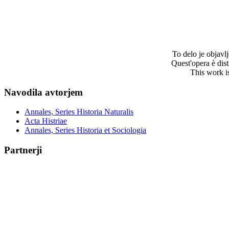
To delo je objav
Quest'opera è dis
This work i
Navodila avtorjem
Annales, Series Historia Naturalis
Acta Histriae
Annales, Series Historia et Sociologia
Partnerji