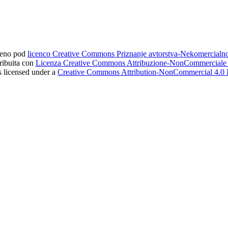
ljeno pod
licenco Creative Commons Priznanje avtorstva-Nekomercial
tribuita con
Licenza Creative Commons Attribuzione-NonCommerciale 4
s licensed under a
Creative Commons Attribution-NonCommercial 4.0 I