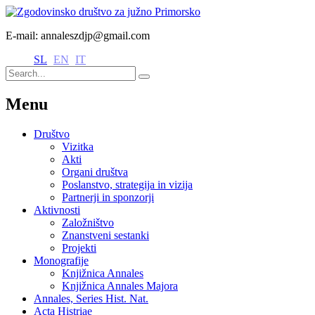
E-mail: annaleszdjp@gmail.com
SL
EN
IT
Menu
Društvo
Vizitka
Akti
Organi društva
Poslanstvo, strategija in vizija
Partnerji in sponzorji
Aktivnosti
Založništvo
Znanstveni sestanki
Projekti
Monografije
Knjižnica Annales
Knjižnica Annales Majora
Annales, Series Hist. Nat.
Acta Histriae