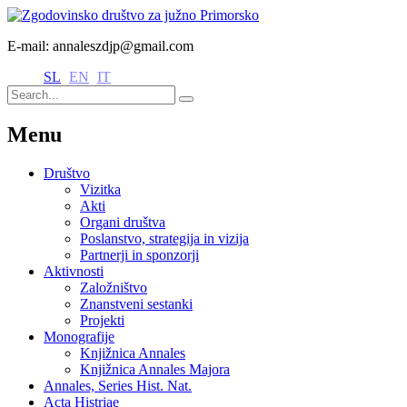
E-mail: annaleszdjp@gmail.com
SL
EN
IT
Menu
Društvo
Vizitka
Akti
Organi društva
Poslanstvo, strategija in vizija
Partnerji in sponzorji
Aktivnosti
Založništvo
Znanstveni sestanki
Projekti
Monografije
Knjižnica Annales
Knjižnica Annales Majora
Annales, Series Hist. Nat.
Acta Histriae