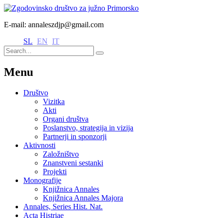
E-mail: annaleszdjp@gmail.com
SL
EN
IT
Menu
Društvo
Vizitka
Akti
Organi društva
Poslanstvo, strategija in vizija
Partnerji in sponzorji
Aktivnosti
Založništvo
Znanstveni sestanki
Projekti
Monografije
Knjižnica Annales
Knjižnica Annales Majora
Annales, Series Hist. Nat.
Acta Histriae