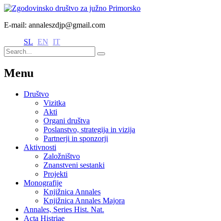
E-mail: annaleszdjp@gmail.com
SL
EN
IT
Menu
Društvo
Vizitka
Akti
Organi društva
Poslanstvo, strategija in vizija
Partnerji in sponzorji
Aktivnosti
Založništvo
Znanstveni sestanki
Projekti
Monografije
Knjižnica Annales
Knjižnica Annales Majora
Annales, Series Hist. Nat.
Acta Histriae