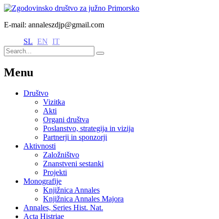
E-mail: annaleszdjp@gmail.com
SL
EN
IT
Menu
Društvo
Vizitka
Akti
Organi društva
Poslanstvo, strategija in vizija
Partnerji in sponzorji
Aktivnosti
Založništvo
Znanstveni sestanki
Projekti
Monografije
Knjižnica Annales
Knjižnica Annales Majora
Annales, Series Hist. Nat.
Acta Histriae