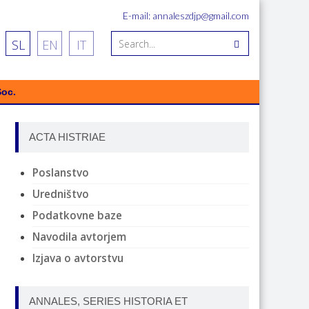
E-mail: annaleszdjp@gmail.com
SL
EN
IT
Soc.
ACTA HISTRIAE
Poslanstvo
Uredništvo
Podatkovne baze
Navodila avtorjem
Izjava o avtorstvu
ANNALES, SERIES HISTORIA ET