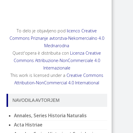
ANNALES, SERIES HISTORIA NATURALIS 35,
2025, 2
To delo je objavljeno pod
licenco Creative
Commons Priznanje avtorstva-Nekomercialno 4.0
Mednarodna
Quest'opera è distribuita con
Licenza Creative
Commons Attribuzione-NonCommerciale 4.0
Internazionale
This work is licensed under a
Creative Commons
Attribution-NonCommercial 4.0 International
NAVODILA AVTORJEM
Annales, Series Historia Naturalis
Acta Histriae