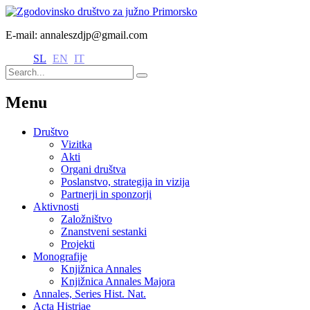
E-mail: annaleszdjp@gmail.com
SL
EN
IT
Menu
Društvo
Vizitka
Akti
Organi društva
Poslanstvo, strategija in vizija
Partnerji in sponzorji
Aktivnosti
Založništvo
Znanstveni sestanki
Projekti
Monografije
Knjižnica Annales
Knjižnica Annales Majora
Annales, Series Hist. Nat.
Acta Histriae