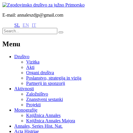
E-mail: annaleszdjp@gmail.com
SL
EN
IT
Menu
Društvo
Vizitka
Akti
Organi društva
Poslanstvo, strategija in vizija
Partnerji in sponzorji
Aktivnosti
Založništvo
Znanstveni sestanki
Projekti
Monografije
Knjižnica Annales
Knjižnica Annales Majora
Annales, Series Hist. Nat.
Acta Histriae