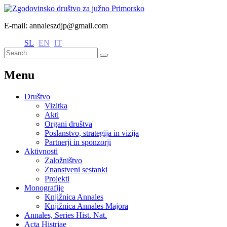
E-mail: annaleszdjp@gmail.com
SL
EN
IT
Menu
Društvo
Vizitka
Akti
Organi društva
Poslanstvo, strategija in vizija
Partnerji in sponzorji
Aktivnosti
Založništvo
Znanstveni sestanki
Projekti
Monografije
Knjižnica Annales
Knjižnica Annales Majora
Annales, Series Hist. Nat.
Acta Histriae