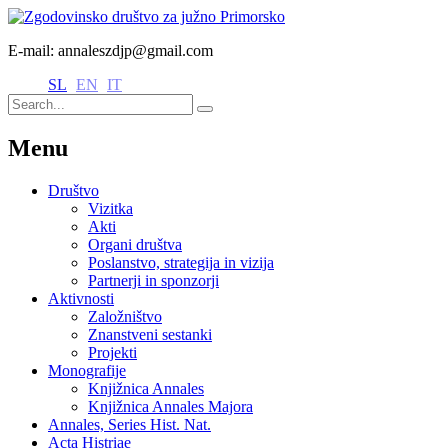
E-mail: annaleszdjp@gmail.com
SL
EN
IT
Menu
Društvo
Vizitka
Akti
Organi društva
Poslanstvo, strategija in vizija
Partnerji in sponzorji
Aktivnosti
Založništvo
Znanstveni sestanki
Projekti
Monografije
Knjižnica Annales
Knjižnica Annales Majora
Annales, Series Hist. Nat.
Acta Histriae