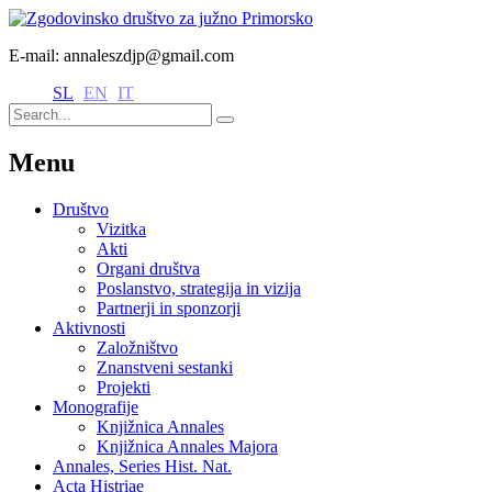
E-mail: annaleszdjp@gmail.com
SL
EN
IT
Menu
Društvo
Vizitka
Akti
Organi društva
Poslanstvo, strategija in vizija
Partnerji in sponzorji
Aktivnosti
Založništvo
Znanstveni sestanki
Projekti
Monografije
Knjižnica Annales
Knjižnica Annales Majora
Annales, Series Hist. Nat.
Acta Histriae