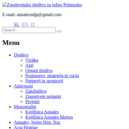
E-mail: annaleszdjp@gmail.com
SL
EN
IT
Menu
Društvo
Vizitka
Akti
Organi društva
Poslanstvo, strategija in vizija
Partnerji in sponzorji
Aktivnosti
Založništvo
Znanstveni sestanki
Projekti
Monografije
Knjižnica Annales
Knjižnica Annales Majora
Annales, Series Hist. Nat.
Acta Histriae